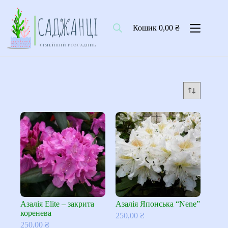
Перейти
до
вмісту
Кошик
0,00
₴
Азалія Elite – закрита
Азалія Японська “Nene”
коренева
250,00
₴
250,00
₴