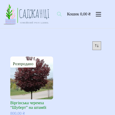
Перейти
до
вмісту
Кошик
0,00
₴
Розпродано
Віргінська черемха
“Шуберт” на штамбі
800,00
₴