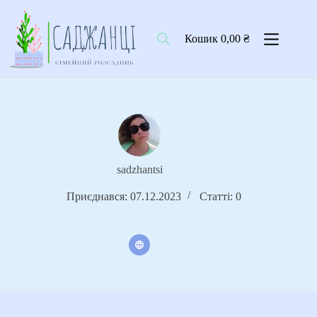
Перейти
до
вмісту
Кошик
0,00
₴
sadzhantsi
Приєднався: 07.12.2023
Статті: 0